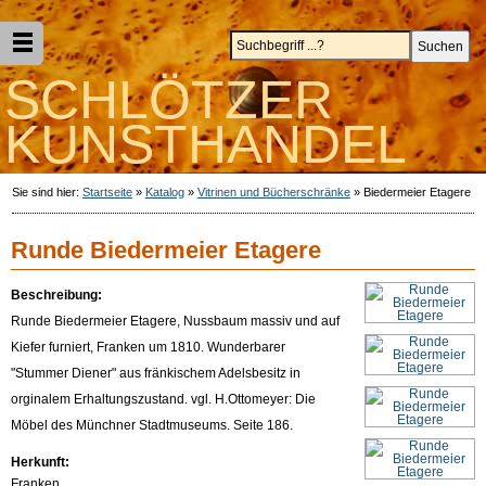
SCHLÖTZER
KUNSTHANDEL
Sie sind hier:
Startseite
»
Katalog
»
Vitrinen und Bücherschränke
»
Biedermeier Etagere
Runde Biedermeier Etagere
Beschreibung:
Runde Biedermeier Etagere, Nussbaum massiv und auf
Kiefer furniert, Franken um 1810. Wunderbarer
"Stummer Diener" aus fränkischem Adelsbesitz in
orginalem Erhaltungszustand. vgl. H.Ottomeyer: Die
Möbel des Münchner Stadtmuseums. Seite 186.
Herkunft:
Franken