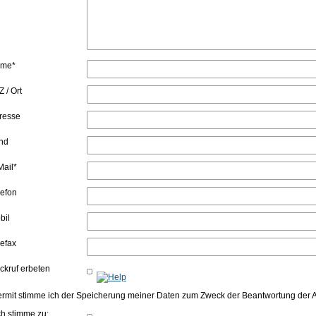
me*
 / Ort
resse
nd
Mail*
lefon
bil
lefax
ckruf erbeten
ermit stimme ich der Speicherung meiner Daten zum Zweck der Beantwortung der
ch stimme zu: