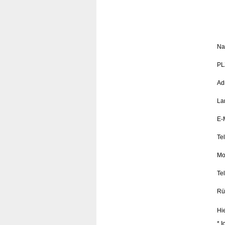
Na
PLZ
Ad
La
E-
Te
Mo
Te
Rü
Hi
* I