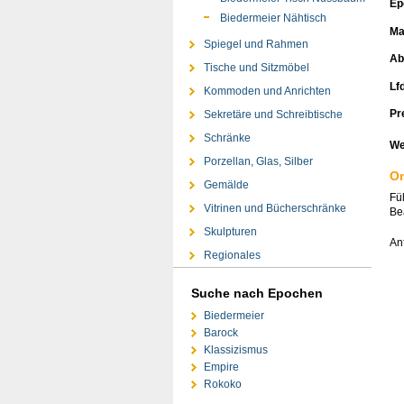
Ep
Biedermeier Nähtisch
Ma
Spiegel und Rahmen
Ab
Tische und Sitzmöbel
Lfd
Kommoden und Anrichten
Pr
Sekretäre und Schreibtische
Schränke
We
Porzellan, Glas, Silber
On
Gemälde
Fü
Vitrinen und Bücherschränke
Bea
Skulpturen
An
Regionales
Suche nach Epochen
Biedermeier
Barock
Klassizismus
Empire
Rokoko