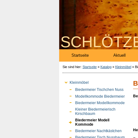
SCHLÖTZ
Startseite
Aktuell
Sie sind hier:
Startseite
»
Katalog
»
Kleinmöbel
»
B
B
Kleinmöbel
Biedermeier Tischchen Nuss
Be
Modellkommode Biedermeier
Biedermeier Modellkommode
Kleiner Biedermeierisch
Kirschbaum
Biedermeier Modell
Kommode
He
Biedermeier Nachtkästchen
Biedermeier Tisch Nussbaum