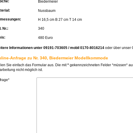
oche:
Biedermeier
terial:
Nussbaum
messungen:
H 16,5 cm B 27 cm T 14 cm
. Nr.:
340
eis:
480 Euro
itere Informationen unter 09191-703605 / mobil 0170-8016214
oder über unser 
line-Anfrage zu Nr. 340, Biedermeier Modellkommode
llen Sie einfach das Formular aus. Die mit
*
gekennzeichneten Felder *müssen* ausg
rbeitung nicht möglich ist.
frage*