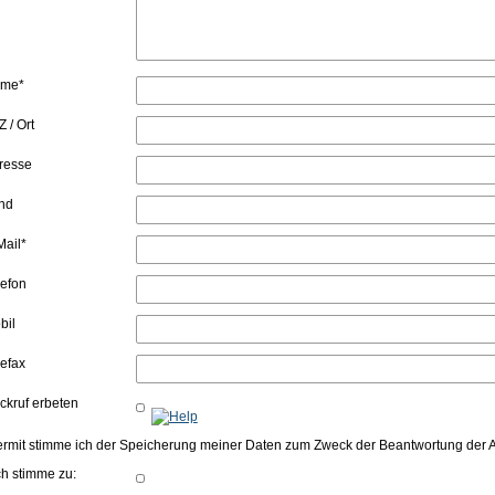
me*
 / Ort
resse
nd
Mail*
lefon
bil
lefax
ckruf erbeten
ermit stimme ich der Speicherung meiner Daten zum Zweck der Beantwortung der
ch stimme zu: