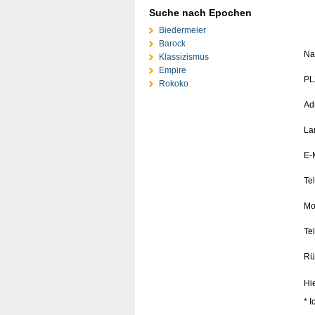
Suche nach Epochen
Biedermeier
Barock
Na
Klassizismus
Empire
PLZ
Rokoko
Ad
La
E-
Te
Mo
Te
Rü
Hi
* I