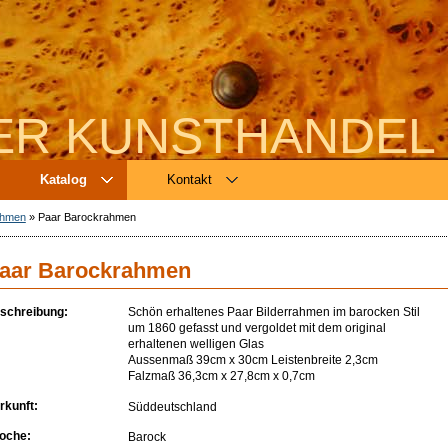
ER KUNSTHANDEL
Katalog
Kontakt
ahmen
»
Paar Barockrahmen
aar Barockrahmen
schreibung:
Schön erhaltenes Paar Bilderrahmen im barocken Stil
um 1860 gefasst und vergoldet mit dem original
erhaltenen welligen Glas
Aussenmaß 39cm x 30cm Leistenbreite 2,3cm
Falzmaß 36,3cm x 27,8cm x 0,7cm
rkunft:
Süddeutschland
oche:
Barock