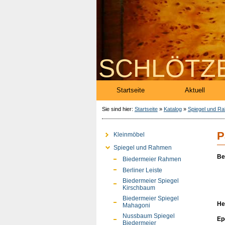
SCHLÖTZ
Startseite
Aktuell
Sie sind hier:
Startseite
»
Katalog
»
Spiegel und R
P
Kleinmöbel
Spiegel und Rahmen
Be
Biedermeier Rahmen
Berliner Leiste
Biedermeier Spiegel
Kirschbaum
Biedermeier Spiegel
He
Mahagoni
Nussbaum Spiegel
Ep
Biedermeier