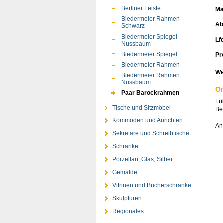
Berliner Leiste
Ma
Biedermeier Rahmen
Ab
Schwarz
Biedermeier Spiegel
Lfd
Nussbaum
Biedermeier Spiegel
Pr
Biedermeier Rahmen
We
Biedermeier Rahmen
Nussbaum
On
Paar Barockrahmen
Fü
Tische und Sitzmöbel
Bea
Kommoden und Anrichten
An
Sekretäre und Schreibtische
Schränke
Porzellan, Glas, Silber
Gemälde
Vitrinen und Bücherschränke
Skulpturen
Regionales