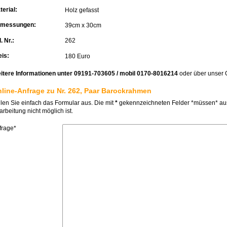
terial:
Holz gefasst
messungen:
39cm x 30cm
. Nr.:
262
eis:
180 Euro
itere Informationen unter 09191-703605 / mobil 0170-8016214
oder über unser 
line-Anfrage zu Nr. 262, Paar Barockrahmen
llen Sie einfach das Formular aus. Die mit
*
gekennzeichneten Felder *müssen* ausg
rbeitung nicht möglich ist.
frage*