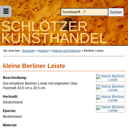
SCHLÖTZER
KUNSTHANDEL
Sie sind hier:
Startseite
»
Katalog
»
Spiegel und Rahmen
»
Berliner Leiste
kleine Berliner Leiste
Beschreibung:
Gut erhaltene Berliner Leiste mit originalen Glas
Falzmaß 34,5 cm x 28,5 cm
Herkunft:
Deutschland
Epoche:
Biedermeier
Material: