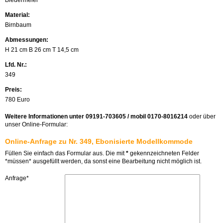
Material:
Birnbaum
Abmessungen:
H 21 cm B 26 cm T 14,5 cm
Lfd. Nr.:
349
Preis:
780 Euro
Weitere Informationen unter 09191-703605 / mobil 0170-8016214
oder über
unser Online-Formular:
Online-Anfrage zu Nr. 349, Ebonisierte Modellkommode
Füllen Sie einfach das Formular aus. Die mit
*
gekennzeichneten Felder
*müssen* ausgefüllt werden, da sonst eine Bearbeitung nicht möglich ist.
Anfrage*