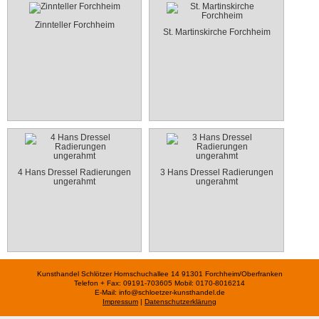
Zinnteller Forchheim
St. Martinskirche Forchheim
4 Hans Dressel Radierungen
3 Hans Dressel Radierungen
ungerahmt
ungerahmt
Kunsthandel Schlötzer
Hornschuchallee 14 91301 Forchheim/Oberfranken
Telefon + Fax: 09191-703605 Mobil: 0170-8016214
E-Mail: info@schloetzer-kunsthandel.de
Impressum
|
Datenschutzerklärung