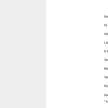
Na
PLZ
Ad
La
E-
Te
Mo
Te
Rü
Hi
* I