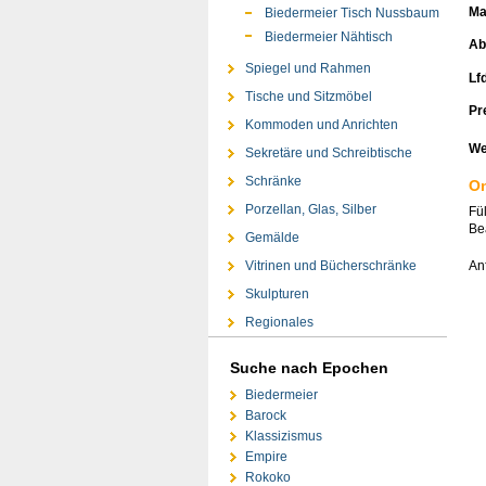
Ma
Biedermeier Tisch Nussbaum
Biedermeier Nähtisch
Ab
Spiegel und Rahmen
Lfd
Tische und Sitzmöbel
Pr
Kommoden und Anrichten
We
Sekretäre und Schreibtische
Schränke
On
Porzellan, Glas, Silber
Fü
Bea
Gemälde
An
Vitrinen und Bücherschränke
Skulpturen
Regionales
Suche nach Epochen
Biedermeier
Barock
Klassizismus
Empire
Rokoko