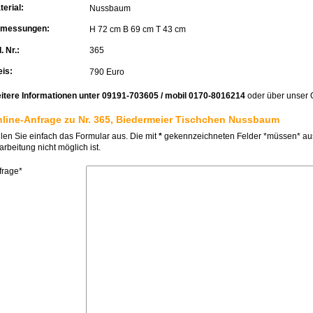
terial:
Nussbaum
messungen:
H 72 cm B 69 cm T 43 cm
. Nr.:
365
eis:
790 Euro
itere Informationen unter 09191-703605 / mobil 0170-8016214
oder über unser 
line-Anfrage zu Nr. 365, Biedermeier Tischchen Nussbaum
llen Sie einfach das Formular aus. Die mit
*
gekennzeichneten Felder *müssen* ausg
rbeitung nicht möglich ist.
frage*