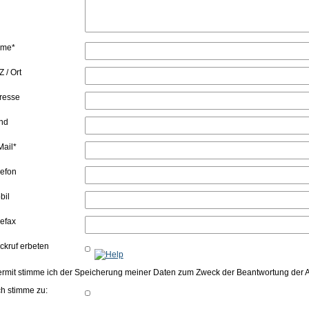
me*
 / Ort
resse
nd
Mail*
lefon
bil
lefax
ckruf erbeten
ermit stimme ich der Speicherung meiner Daten zum Zweck der Beantwortung der
ch stimme zu: