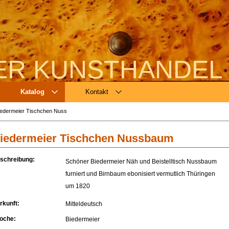
ER KUNSTHANDEL
Katalog
Kontakt
iedermeier Tischchen Nuss
iedermeier Tischchen Nussbaum
schreibung:
Schöner Biedermeier Näh und Beistelltisch Nussbaum
furniert und Birnbaum ebonisiert vermutlich Thüringen
um 1820
rkunft:
Mitteldeutsch
oche:
Biedermeier