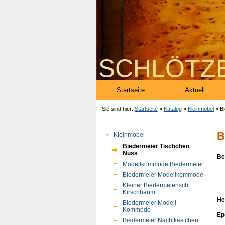
SCHLÖTZ
Startseite
Aktuell
Sie sind hier:
Startseite
»
Katalog
»
Kleinmöbel
»
B
B
Kleinmöbel
Biedermeier Tischchen
Nuss
Be
Modellkommode Biedermeier
Biedermeier Modellkommode
Kleiner Biedermeierisch
Kirschbaum
He
Biedermeier Modell
Kommode
Ep
Biedermeier Nachtkästchen