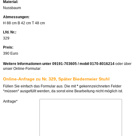
Material:
Nussbaum
Abmessungen:
H 88 cm B 42 cm T 48 cm
Lfd. Nr.:
329
Preis:
390 Euro
Weitere Informationen unter 09191-703605 / mobil 0170-8016214
oder über
unser Online-Formular:
Online-Anfrage zu Nr. 329, Später Biedermeier Stuhl
Füllen Sie einfach das Formular aus. Die mit
*
gekennzeichneten Felder
*müssen* ausgefüllt werden, da sonst eine Bearbeitung nicht möglich ist.
Anfrage*