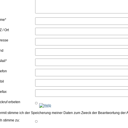
me*
 / Ort
resse
nd
Mail*
lefon
bil
lefax
ckruf erbeten
ermit stimme ich der Speicherung meiner Daten zum Zweck der Beantwortung der
ch stimme zu: