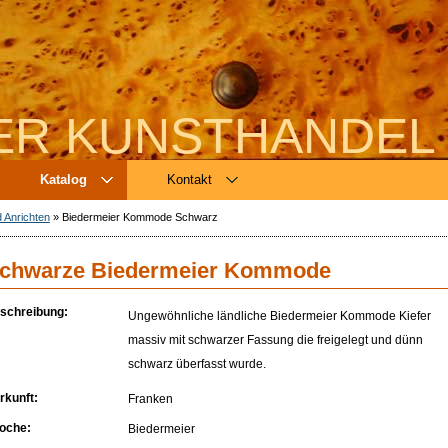
ER KUNSTHANDEL
Katalog
Kontakt
Anrichten
»
Biedermeier Kommode Schwarz
chwarze Biedermeier Kommode
schreibung:
Ungewöhnliche ländliche Biedermeier Kommode Kiefer
massiv mit schwarzer Fassung die freigelegt und dünn
schwarz überfasst wurde.
rkunft:
Franken
oche:
Biedermeier