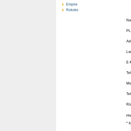
Empire
Rokoko
Na
PLZ
Ad
La
E-
Te
Mo
Te
Rü
Hi
* I