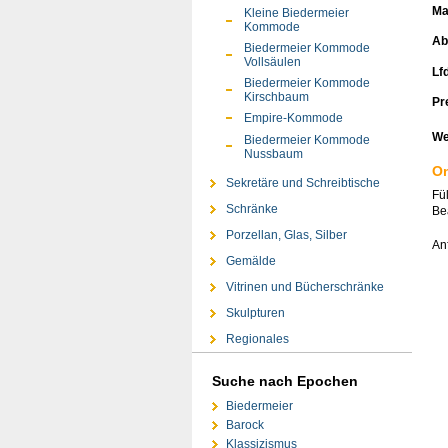
Ma
Kleine Biedermeier
Kommode
Ab
Biedermeier Kommode
Vollsäulen
Lfd
Biedermeier Kommode
Kirschbaum
Pr
Empire-Kommode
We
Biedermeier Kommode
Nussbaum
On
Sekretäre und Schreibtische
Fü
Schränke
Bea
Porzellan, Glas, Silber
An
Gemälde
Vitrinen und Bücherschränke
Skulpturen
Regionales
Suche nach Epochen
Biedermeier
Barock
Klassizismus