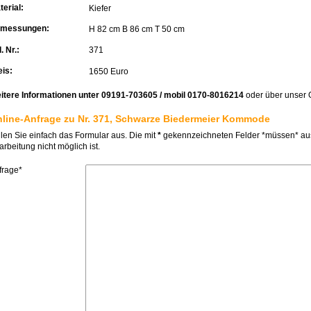
terial:
Kiefer
messungen:
H 82 cm B 86 cm T 50 cm
. Nr.:
371
eis:
1650 Euro
itere Informationen unter 09191-703605 / mobil 0170-8016214
oder über unser 
line-Anfrage zu Nr. 371, Schwarze Biedermeier Kommode
llen Sie einfach das Formular aus. Die mit
*
gekennzeichneten Felder *müssen* ausg
rbeitung nicht möglich ist.
frage*